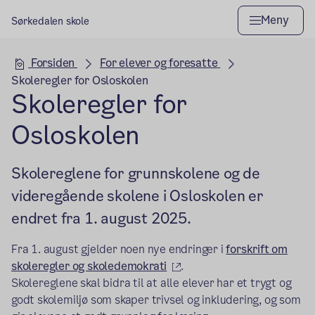
Meny
Sørkedalen skole
Hovedseksjon
Forsiden
For elever og foresatte
Skoleregler for Osloskolen
Skoleregler for
Osloskolen
Skolereglene for grunnskolene og de
videregående skolene i Osloskolen er
endret fra 1. august 2025.
Fra 1. august gjelder noen nye endringer i
forskrift om
(ekstern lenke)
skoleregler og skoledemokrati
.
Skolereglene skal bidra til at alle elever har et trygt og
godt skolemiljø som skaper trivsel og inkludering, og som