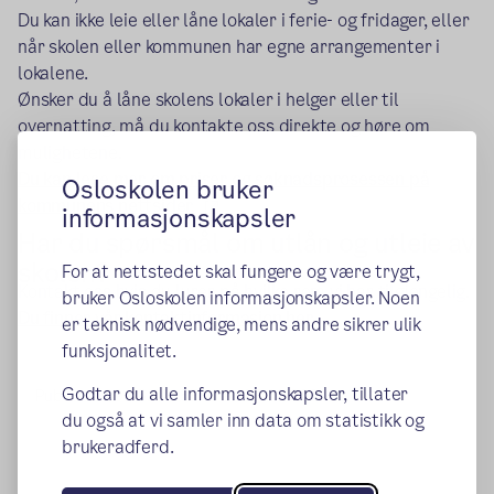
Du kan ikke leie eller låne lokaler i ferie- og fridager, eller
når skolen eller kommunen ­­­har egne arrangementer i
lokalene.
Ønsker du å låne skolens lokaler i helger eller til
overnatting, må du kontakte oss direkte og høre om
mulighetene.
Du kan lese mer om priser og søknadsprosessen på
Osloskolen bruker
(ekstern lenke)
kommunens nettsider.
informasjonskapsler
Har du spørsmål om utlån og utleie av
skolen?
For at nettstedet skal fungere og være trygt,
Kontakt oss hvis du lurer på hvilke rom vi har tilgjengelig.
bruker Osloskolen informasjonskapsler. Noen
Du finner vår kontaktinformasjon her.
er teknisk nødvendige, mens andre sikrer ulik
funksjonalitet.
Godtar du alle informasjonskapsler, tillater
Publisert:
09.06.2015
Endret:
17.01.2024
du også at vi samler inn data om statistikk og
brukeradferd.