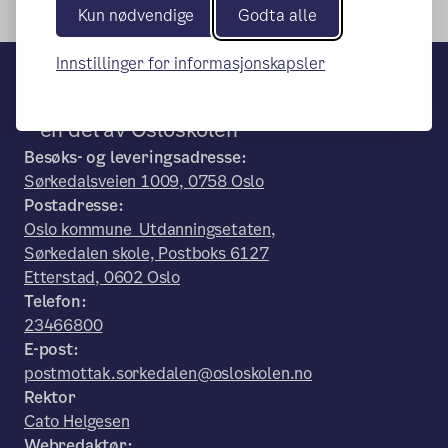
Kun nødvendige
Godta alle
Innstillinger for informasjonskapsler
Sørkedalen skole
– en del av Osloskolen
Besøks- og leveringsadresse:
Sørkedalsveien 1009, 0758 Oslo
Postadresse:
Oslo kommune Utdanningsetaten,
Sørkedalen skole, Postboks 6127
Etterstad, 0602 Oslo
Telefon:
23466800
E-post:
postmottak.sorkedalen@osloskolen.no
Rektor
Cato Helgesen
Webredaktør: